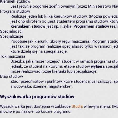
Kierunek studiów
Jest jedynie odgórnie zdefiniowanym (przez Ministerstwo Nau
Program studiów
Realizuje jeden lub kilka kierunków studiów. (Można powiedz
jest ono skrótem od
jest studentem programu studiów, który
Kierunkiem studiów
jest np. Fizyka.
Programem studiów
reali
Specjalności
Specjalizacje
Podobnie jak kierunki, zbiory reguł nauczania. Program stud
jest tak, że program realizuje specjalność tylko w ramach j
które dzielą się na specjalizacje.
Tok nauczania
Ścieżka, jaką może "przejść" student w ramach programu stud
jednak, że student na którymś etapie studiów
wybiera
specjal
może realizować różne kierunki lub specjalizacje.
Etap studiów
Zbiór przedmiotów i punktów, które student musi zaliczyć, ab
środowiska, dzienne magisterskie".
Wyszukiwarka programów studiów
Wyszukiwarka jest dostępna w zakładce
Studia
w lewym menu. (Moż
możliwe po nazwie lub kodzie programu.