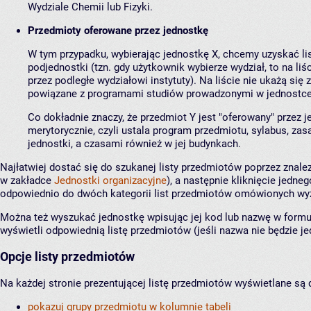
Wydziale Chemii lub Fizyki.
Przedmioty oferowane przez jednostkę
W tym przypadku, wybierając jednostkę X, chcemy uzyskać li
podjednostki (tzn. gdy użytkownik wybierze wydział, to na l
przez podległe wydziałowi instytuty). Na liście nie ukażą się
powiązane z programami studiów prowadzonymi w jednostce
Co dokładnie znaczy, że przedmiot Y jest "oferowany" przez
merytorycznie, czyli ustala program przedmiotu, sylabus, zas
jednostki, a czasami również w jej budynkach.
Najłatwiej dostać się do szukanej listy przedmiotów poprzez znale
w zakładce
Jednostki organizacyjne
), a następnie kliknięcie jedne
odpowiednio do dwóch kategorii list przedmiotów omówionych wyżej
Można też wyszukać jednostkę wpisując jej kod lub nazwę w form
wyświetli odpowiednią listę przedmiotów (jeśli nazwa nie będzie je
Opcje listy przedmiotów
Na każdej stronie prezentującej listę przedmiotów wyświetlane są 
pokazuj grupy przedmiotu w kolumnie tabeli