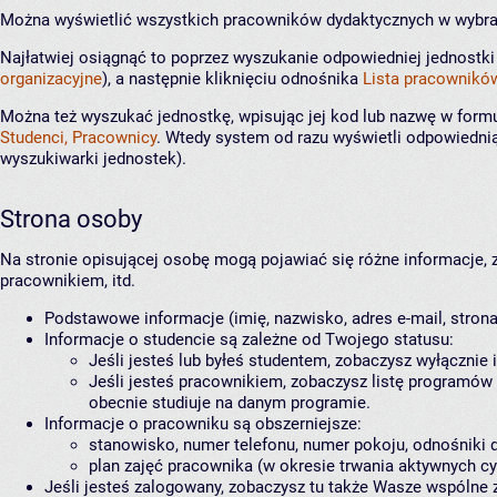
Można wyświetlić wszystkich pracowników dydaktycznych w wybran
Najłatwiej osiągnąć to poprzez wyszukanie odpowiedniej jednostk
organizacyjne
), a następnie kliknięciu odnośnika
Lista pracownikó
Można też wyszukać jednostkę, wpisując jej kod lub nazwę w form
Studenci, Pracownicy
. Wtedy system od razu wyświetli odpowiednią
wyszukiwarki jednostek).
Strona osoby
Na stronie opisującej osobę mogą pojawiać się różne informacje, z
pracownikiem, itd.
Podstawowe informacje (imię, nazwisko, adres e-mail, stron
Informacje o studencie są zależne od Twojego statusu:
Jeśli jesteś lub byłeś studentem, zobaczysz wyłącznie 
Jeśli jesteś pracownikiem, zobaczysz listę programów 
obecnie studiuje na danym programie.
Informacje o pracowniku są obszerniejsze:
stanowisko, numer telefonu, numer pokoju, odnośniki 
plan zajęć pracownika (w okresie trwania aktywnych cy
Jeśli jesteś zalogowany, zobaczysz tu także Wasze wspólne z