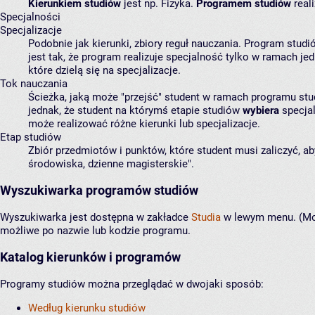
Kierunkiem studiów
jest np. Fizyka.
Programem studiów
reali
Specjalności
Specjalizacje
Podobnie jak kierunki, zbiory reguł nauczania. Program stud
jest tak, że program realizuje specjalność tylko w ramach j
które dzielą się na specjalizacje.
Tok nauczania
Ścieżka, jaką może "przejść" student w ramach programu stud
jednak, że student na którymś etapie studiów
wybiera
specjal
może realizować różne kierunki lub specjalizacje.
Etap studiów
Zbiór przedmiotów i punktów, które student musi zaliczyć, ab
środowiska, dzienne magisterskie".
Wyszukiwarka programów studiów
Wyszukiwarka jest dostępna w zakładce
Studia
w lewym menu. (Moż
możliwe po nazwie lub kodzie programu.
Katalog kierunków i programów
Programy studiów można przeglądać w dwojaki sposób:
Według kierunku studiów