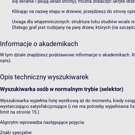
się ekranie i psują układ strony); można zobaczyć ukryte drz
Klikając na nazwę etapu w drzewie, przejdziesz do strony opi
Uwaga dla wtajemniczonych: struktura toku studiów wcale ni
Dlatego graf jest rozbijany na parę drzew, których (na szczęśc
Informacje o akademikach
W tym dziale znajdziesz podstawowe informacje o akademikach. Kli
opis).
Opis techniczny wyszukiwarek
Wyszukiwarka osób w normalnym trybie (selektor)
Wyszukiwarka wypełnia listę wynikową aż do momentu, kiedy osiągni
wystarczająco satysfakcjonujące (i nie ma potrzeby wypełniania list
limit na stronie 15.)
Algorytm wprowadza następujące pojęcia:
Znaki specjalne