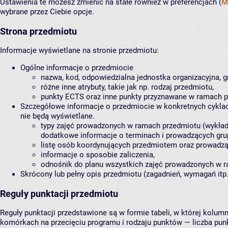
Ustawienia te możesz zmienić na stałe również w preferencjach (
M
wybrane przez Ciebie opcje.
Strona przedmiotu
Informacje wyświetlane na stronie przedmiotu:
Ogólne informacje o przedmiocie
nazwa, kod, odpowiedzialna jednostka organizacyjna, g
różne inne atrybuty, takie jak np. rodzaj przedmiotu,
punkty ECTS oraz inne punkty przyznawane w ramach p
Szczegółowe informacje o przedmiocie w konkretnych cyklach 
nie będą wyświetlane.
typy zajęć prowadzonych w ramach przedmiotu (wykłady, 
dodatkowe informacje o terminach i prowadzących gru
listę osób koordynujących przedmiotem oraz prowadzą
informacje o sposobie zaliczenia,
odnośnik do planu wszystkich zajęć prowadzonych w 
Skrócony lub pełny opis przedmiotu (zagadnień, wymagań itp.
Reguły punktacji przedmiotu
Reguły punktacji przedstawione są w formie tabeli, w której kolu
komórkach na przecięciu programu i rodzaju punktów — liczba pun