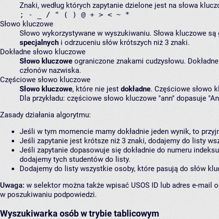
Znaki, według których zapytanie dzielone jest na słowa klucz
; - _ / " ( ) @ + > < ~ *
Słowo kluczowe
Słowo wykorzystywane w wyszukiwaniu. Słowa kluczowe są ge
specjalnych
i odrzuceniu słów krótszych niż 3 znaki.
Dokładne słowo kluczowe
Słowo kluczowe
ograniczone znakami cudzysłowu. Dokładne 
członów nazwiska.
Częściowe słowo kluczowe
Słowo kluczowe
, które nie jest
dokładne
. Częściowe słowo k
Dla przykładu: częściowe słowo kluczowe "ann" dopasuje "An
Zasady działania algorytmu:
Jeśli w tym momencie mamy dokładnie jeden wynik, to przyjm
Jeśli zapytanie jest krótsze niż 3 znaki, dodajemy do listy
Jeśli zapytanie dopasowuje się dokładnie do numeru indeks
dodajemy tych studentów do listy.
Dodajemy do listy wszystkie osoby, które pasują do słów kl
Uwaga:
w selektor można także wpisać USOS ID lub adres e-mail o
w poszukiwaniu podpowiedzi.
Wyszukiwarka osób w trybie tablicowym